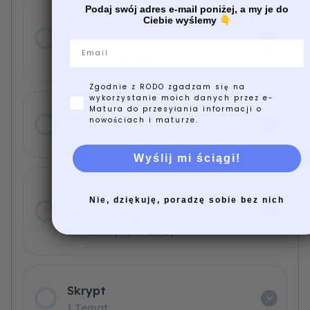
Podaj swój adres e-mail poniżej, a my je do
General Grammar – Gramatyka
Ciebie wyślemy
👇
Ogólna
Email
9 Tematy
|
8 Quizy
Zgodnie z RODO zgadzam się na
wykorzystanie moich danych przez e-
Matura do przesyłania informacji o
Tenses – Czasy
nowościach i maturze.
9 Tematy
|
7 Quizy
Wyślij mi ściągi!
Exam Practice – Ćwiczenia
Nie, dziękuję, poradzę sobie bez nich
egzaminacyjne
13 Tematy
|
5 Quizy
Skrypt
1 Temat