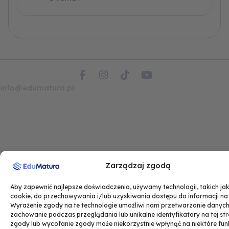
F
I
T
Y
a
n
i
o
info@edumatura.pl
c
s
k
u
e
t
t
t
b
a
o
u
o
g
k
b
o
r
e
k
a
-
m
f
Zarządzaj zgodą
Aby zapewnić najlepsze doświadczenia, używamy technologii, takich jak 
cookie, do przechowywania i/lub uzyskiwania dostępu do informacji na
Wyrażenie zgody na te technologie umożliwi nam przetwarzanie danych,
zachowanie podczas przeglądania lub unikalne identyfikatory na tej str
zgody lub wycofanie zgody może niekorzystnie wpłynąć na niektóre funk