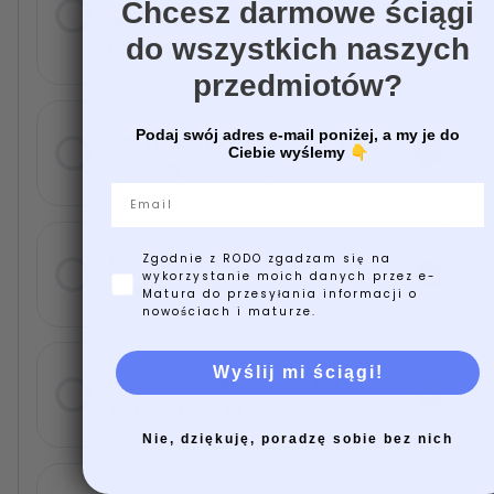
Chcesz darmowe ściągi
identyfikacji organizmów
do wszystkich naszych
1 Temat
|
1 Quiz
przedmiotów?
Podaj swój adres e-mail poniżej, a my je do
Bakterie, grzyby, protisty
Ciebie wyślemy
👇
4 Tematy
|
4 Quizy
Email
Różnorodność roślin
Zgodnie z RODO zgadzam się na
wykorzystanie moich danych przez e-
7 Tematy
|
7 Quizy
Matura do przesyłania informacji o
nowościach i maturze.
Wyślij mi ściągi!
Funkcjonowanie zwierząt
22 Tematy
|
22 Quizy
Nie, dziękuję, poradzę sobie bez nich