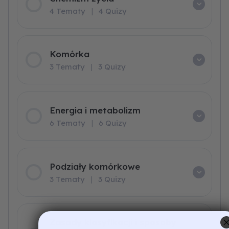
4 Tematy
|
4 Quizy
Komórka
3 Tematy
|
3 Quizy
Energia i metabolizm
6 Tematy
|
6 Quizy
Podziały komórkowe
3 Tematy
|
3 Quizy
Zasady klasyfikacji i sposoby