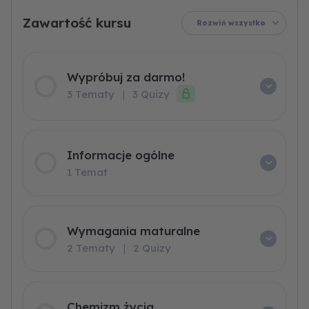
identyfikacji
organizmów
Rozwiń wszystko
Wypróbuj za darmo!
3 Tematy
|
3 Quizy
Informacje ogólne
1 Temat
Wymagania maturalne
2 Tematy
|
2 Quizy
Chemizm życia