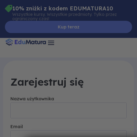
Skip
10% zniżki z kodem EDUMATURA10
to
Wszystkie kursy. Wszystkie przedmioty. Tylko przez
ograniczony czas!
content
Kup teraz
Zarejestruj się
Nazwa użytkownika
Email