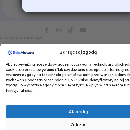
F
I
T
Y
a
n
i
o
info@edumatura.pl
c
s
k
u
e
t
t
t
Zarządzaj zgodą
b
a
o
u
o
g
k
b
o
r
e
Aby zapewnić najlepsze doświadczenia, używamy technologii, takich jak 
k
a
cookie, do przechowywania i/lub uzyskiwania dostępu do informacji na
Wyrażenie zgody na te technologie umożliwi nam przetwarzanie danych,
-
m
zachowanie podczas przeglądania lub unikalne identyfikatory na tej str
f
zgody lub wycofanie zgody może niekorzystnie wpłynąć na niektóre funk
funkcjonalności.
Akceptuj
Odrzuć