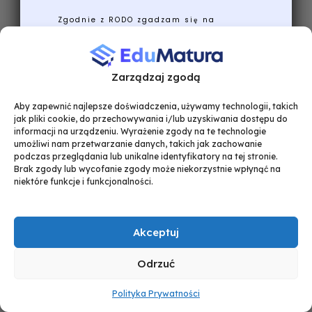
Zgodnie z RODO zgadzam się na
wykorzystanie moich danych przez e-
Matura do przesyłania informacji o
nowościach i maturze.
Zarządzaj zgodą
Wyślij mi ściągi!
Aby zapewnić najlepsze doświadczenia, używamy technologii, takich
jak pliki cookie, do przechowywania i/lub uzyskiwania dostępu do
informacji na urządzeniu. Wyrażenie zgody na te technologie
Nie, dziękuję, poradzę sobie bez nich
umożliwi nam przetwarzanie danych, takich jak zachowanie
podczas przeglądania lub unikalne identyfikatory na tej stronie.
Brak zgody lub wycofanie zgody może niekorzystnie wpłynąć na
niektóre funkcje i funkcjonalności.
Akceptuj
Odrzuć
Polityka Prywatności