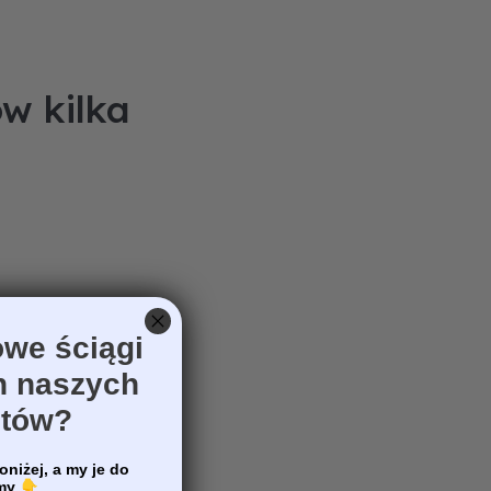
w kilka
we ściągi
h naszych
otów?
oniżej, a my je do
emy
👇