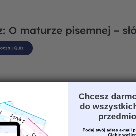
z: O maturze pisemnej – słó
Chcesz darmo
do wszystkic
przedmi
Podaj swój adres e-mail p
Ciebie wyśl