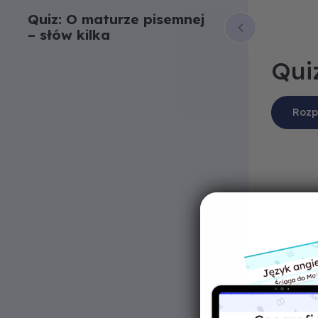
Quiz: O maturze pisemnej
– słów kilka
Qui