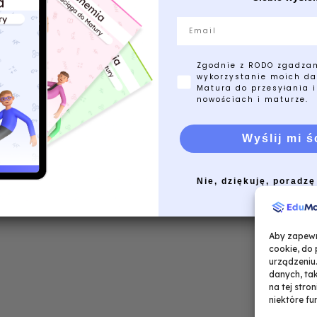
Email
Zgodnie z RODO zgadza
wykorzystanie moich da
Matura do przesyłania i
nowościach i maturze.
Wyślij mi ś
Nie, dziękuję, poradzę
Aby zapewni
cookie, do
urządzeniu
danych, tak
na tej stro
niektóre fu