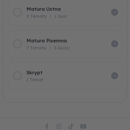
Matura Ustna
2 Tematy
|
1 Quiz
Matura Pisemna
7 Tematy
|
3 Quizy
Skrypt
1 Temat
F
I
T
Y