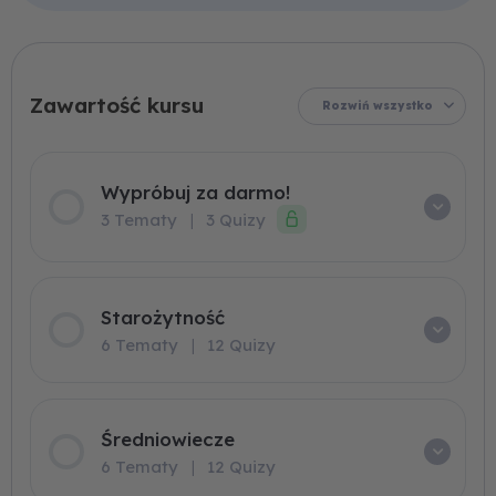
Współczesność
Średniowiecze
Starożytność
Pozytywizm
Romantyzm
Gramatyka
Oświecenie
Stylistyka
Renesans
Wypróbuj
Matura
Matura
Skrypt
Młoda
Wojna
Barok
Język
XX-
Pisemna
Polska
Ustna
lecie
za
w
i
międzywojenne
okupacja
praktyce
darmo!
Rozwiń wszystko
Wypróbuj za darmo!
3 Tematy
|
3 Quizy
Starożytność
6 Tematy
|
12 Quizy
Średniowiecze
6 Tematy
|
12 Quizy