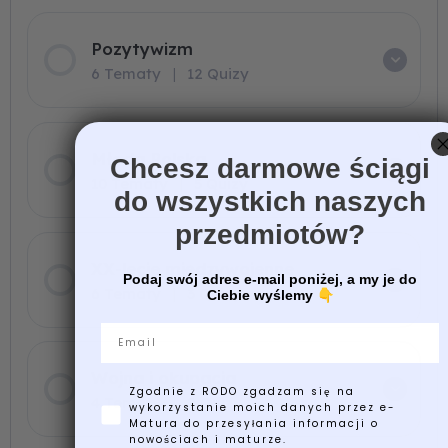
Pozytywizm
6 Tematy
|
12 Quizy
Młoda Polska
Chcesz darmowe ściągi
10 Tematy
|
5 Quizy
do wszystkich naszych
przedmiotów?
XX-lecie międzywojenne
Podaj swój adres e-mail poniżej, a my je do
6 Tematy
|
3 Quizy
Ciebie wyślemy
👇
Email
Wojna i okupacja
Zgodnie z RODO zgadzam się na
4 Tematy
|
2 Quizy
wykorzystanie moich danych przez e-
Matura do przesyłania informacji o
nowościach i maturze.