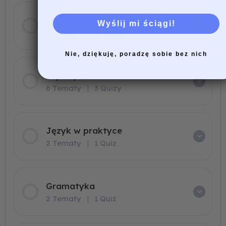
Współczesność
Wyślij mi ściągi!
10 Tematy
|
5 Quizy
Nie, dziękuję, poradzę sobie bez nich
Stylistyka
6 Tematy
|
3 Quizy
Język w praktyce
2 Tematy
|
1 Quiz
Gramatyka
2 Tematy
|
1 Quiz