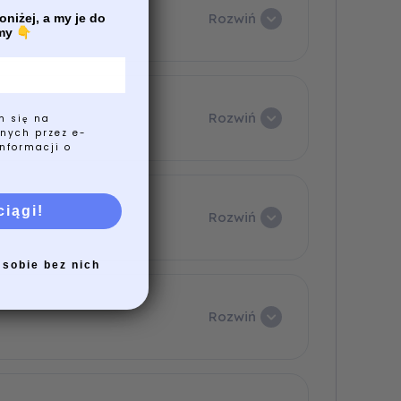
Rozwiń
oniżej, a my je do
emy
👇
Rozwiń
m się na
nych przez e-
nformacji o
ciągi!
Rozwiń
 sobie bez nich
Rozwiń