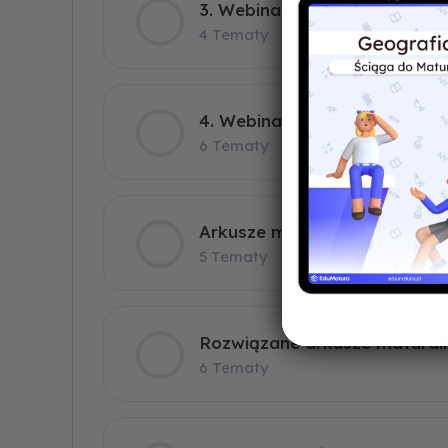
3. Webinar -Części mowy – ja
4 Tematy
4. Webinar – Przydatne słown
6 Tematy
Arkusze maturalne – Wideo
5 Tematy
Rozwiązane arkusze matural
6 Tematy