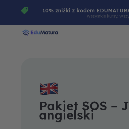
Skip
10% zniżki z kodem EDUMATUR
to
Wszystkie kursy. Wszy
content
Pakiet SOS – 
angielski