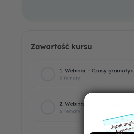
1. Webinar – Czasy gramatycz
5 Tematy
2. Webinar – Struktury grama
6 Tematy