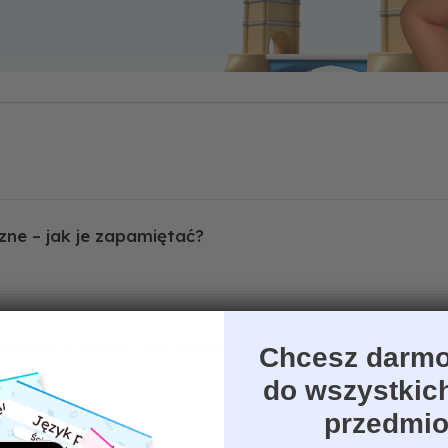
ne – jak je zapamiętać?
tyczne a czasy – jak je odróżnić?
Chcesz darmo
do wszystkic
przedmi