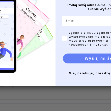
k o niczym nie zapomnieć
Podaj swój adres e-mail p
Ciebie wyśl
Email
ictwo, wskazówki i rady
Zgodnie z RODO zgadza
wykorzystanie moich da
Matura do przesyłania i
nowościach i maturze.
Wyślij mi ś
Nie, dziękuję, poradzę
ne – PDF