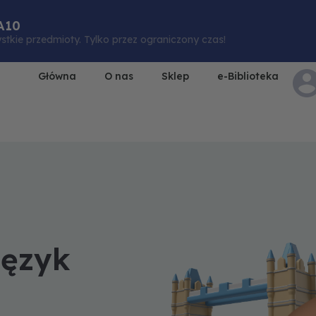
A10
stkie przedmioty. Tylko przez ograniczony czas!
Główna
O nas
Sklep
e-Biblioteka
Język