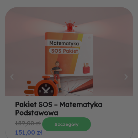
Pakiet SOS – Matematyka
Podstawowa
P
A
189,00
zł
Szczegóły
151,00
zł
i
k