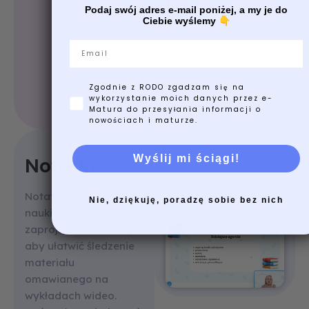
lat
Podaj swój adres e-mail poniżej, a my je do
Ciebie wyślemy
👇
Email
Otrzymaj dostęp do
wideo, w których krok
po kroku są
Zgodnie z RODO zgadzam się na
wyjaśniane
wykorzystanie moich danych przez e-
Matura do przesyłania informacji o
rzeczywiste zadania
nowościach i maturze.
maturalne z
poprzednich lat. Dzięki
Wyślij mi ściągi!
Notatki
temu zrozumiesz
każde ćwiczenie i
przygotujesz się na
Notatki i arkusze do
Nie, dziękuję, poradzę sobie bez nich
nadchodzącą maturę!
nauki zostały
zaprojektowane tak,
aby ułatwić śledzenie
materiału
omawianego na
wykładach wideo.