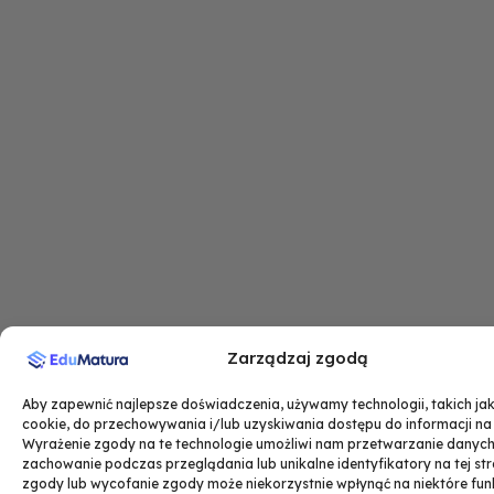
0
z
0
ł
.
z
ł
.
Zarządzaj zgodą
Aby zapewnić najlepsze doświadczenia, używamy technologii, takich jak 
cookie, do przechowywania i/lub uzyskiwania dostępu do informacji na
Wyrażenie zgody na te technologie umożliwi nam przetwarzanie danych,
zachowanie podczas przeglądania lub unikalne identyfikatory na tej str
zgody lub wycofanie zgody może niekorzystnie wpłynąć na niektóre funk