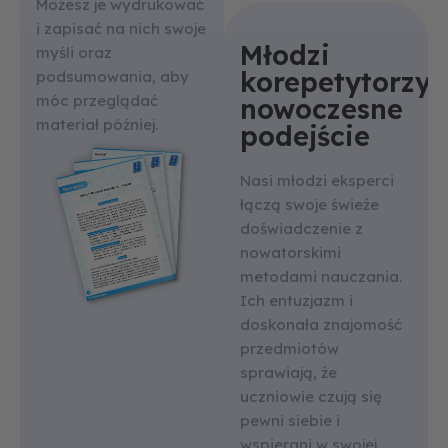
Możesz je wydrukować
i zapisać na nich swoje
Młodzi
myśli oraz
korepetytorzy,
podsumowania, aby
móc przeglądać
nowoczesne
materiał później.
podejście
Nasi młodzi eksperci
łączą swoje świeże
doświadczenie z
nowatorskimi
metodami nauczania.
Ich entuzjazm i
doskonała znajomość
przedmiotów
sprawiają, że
uczniowie czują się
pewni siebie i
wspierani w swojej