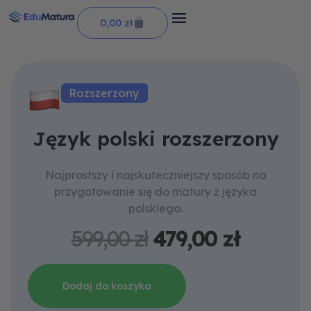
Skip
Wózek
0,00
zł
to
content
Rozszerzony
Język polski rozszerzony
Najprostszy i najskuteczniejszy sposób na
przygotowanie się do matury z języka
polskiego.
Pierwotna
Aktual
599,00
zł
479,00
zł
cena
cena
wynosiła:
wynosi:
ilość
599,00 zł.
479,00 z
Dodaj do koszyka
Język
polski