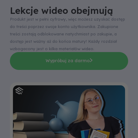
Lekcje wideo obejmują
Produkt jest w pełni cyfrowy, więc możesz uzyskać dostęp
do treści poprzez swoje konto użytkownika. Zakupione
treści zostają odblokowane natychmiast po zakupie, a
dostęp jest ważny aż do końca matury!
Każdy rozdział
wzbogacony jest o kilka materiałów wideo.
Wypróbuj za darmo