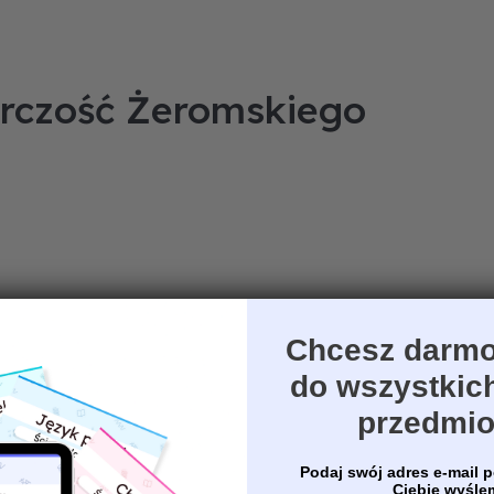
rczość Żeromskiego
Chcesz darmo
do wszystkic
przedmi
Podaj swój adres e-mail p
Ciebie wyśl