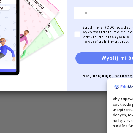
Email
Zgodnie z RODO zgadza
wykorzystanie moich da
Matura do przesyłania i
nowościach i maturze.
Wyślij mi ś
Nie, dziękuję, poradzę
Aby zapewni
cookie, do
urządzeniu
danych, tak
na tej stro
niektóre fu