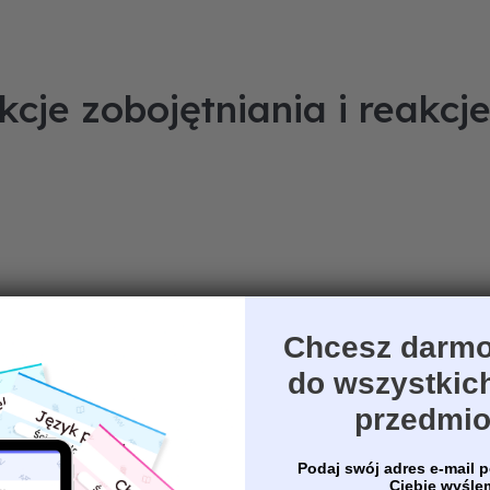
kcje zobojętniania i reakcj
Chcesz darmo
do wszystkic
przedmi
Podaj swój adres e-mail p
Ciebie wyśl