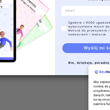
Email
Zgodnie z RODO zgadza
wykorzystanie moich da
Matura do przesyłania i
nowościach i maturze.
Wyślij mi ś
Nie, dziękuję, poradzę
Aby zapewni
cookie, do
urządzeniu
danych, tak
na tej stro
niektóre fu