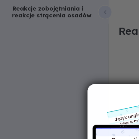
Reakcje zobojętniania i
reakcje strącenia osadów
Rea