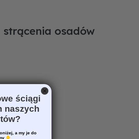
e strącenia osadów
we ściągi
h naszych
otów?
oniżej, a my je do
emy
👇