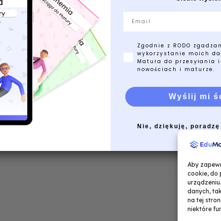
Email
Zgodnie z RODO zgadza
wykorzystanie moich da
Matura do przesyłania i
nowościach i maturze.
Wyślij mi ś
Nie, dziękuję, poradzę
Aby zapewni
cookie, do
urządzeniu
danych, tak
na tej stro
niektóre fu