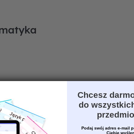
matyka
Chcesz darmo
do wszystkic
przedmi
Podaj swój adres e-mail p
Ciebie wyśl