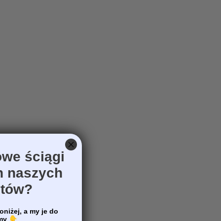
we ściągi
h naszych
otów?
oniżej, a my je do
emy
👇