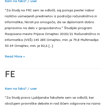
Kam na faks?
/
user
“Za študij na FRI sem se odločil, saj ponuja pester nabor
različno usmerjenih predmetov iz področja računalništva in
informatike, hkrati pa omogoča, da se diplomanti dobro
pripravimo na delo v gospodarstvu.” Študijski program
Razpisana mesta Prijave Omejitev 2020/21 Računalništvo in
informatika (VSŠ) 145 285 Omejitev, min. je 79,8 Multimedija
30 69 Omejitev, min. je 82,6 […]
Read More »
FE
FE
Kam na faks?
/
user
“Za študij prava Ljubljanske fakultete sem se odločil, ker
obožujem pravniške debate in rad iščem odgovore na razna