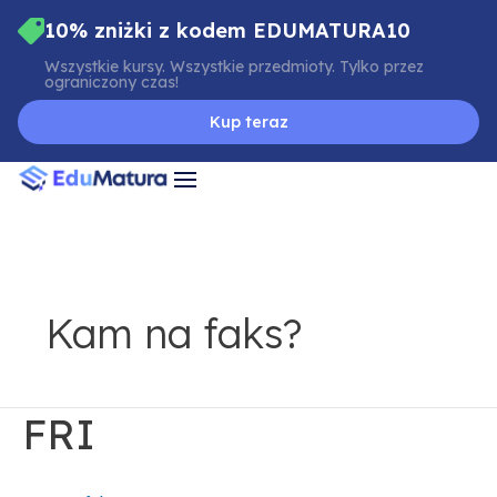
Skip
10% zniżki z kodem EDUMATURA10
to
Wszystkie kursy. Wszystkie przedmioty. Tylko przez
content
ograniczony czas!
Kup teraz
Kam na faks?
FRI
FRI