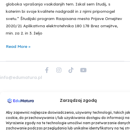
globoka vprašanja vsakdanjih tem. Iskal sem študij, s
katerim bi svoje kvalitete nadgradil in z njimi pripomogel
svetu.” Študijski program Razpisana mesta Prijave Omejitev
2020/21 Aplikativna elektrotehnika 180 178 Brez omejitve,
min. za 2. in 3. željo
Read More »
F
I
T
Y
a
n
i
o
info@edumatura.pl
c
s
k
u
e
t
t
t
b
a
o
u
o
g
k
b
Zarządzaj zgodą
o
r
e
k
a
Aby zapewnić najlepsze doświadczenia, używamy technologii, takich jak 
-
m
cookie, do przechowywania i/lub uzyskiwania dostępu do informacji na
f
Wyrażenie zgody na te technologie umożliwi nam przetwarzanie danych,
zachowanie podczas przeglądania lub unikalne identyfikatory na tej str