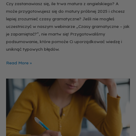
Czy zastanawiasz się, ile trwa matura z angielskiego? A
może przygotowujesz się do matury próbnej 2025 i chcesz
lepiej zrozumieć czasy gramatyczne? Jeśli nie mogłeś
uczestniczyć w naszym webinarze „Czasy gramatyczne – jak
je zapamiętać?”, nie martw się! Przygotowaliśmy
podsumowanie, które pomoże Ci uporządkować wiedzę i
uniknąć typowych błędów.
Read More »
Jak
napisać
rozprawkę
na
egzaminie
maturalnym
z
języka