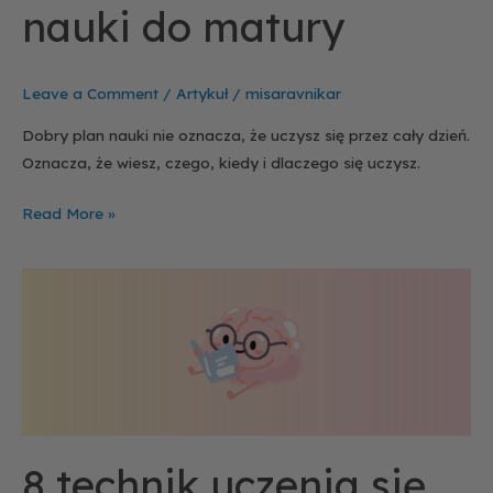
nauki do matury
Leave a Comment
/
Artykuł
/
misaravnikar
Dobry plan nauki nie oznacza, że uczysz się przez cały dzień.
Oznacza, że wiesz, czego, kiedy i dlaczego się uczysz.
Read More »
8
technik
uczenia
się
8 technik uczenia się