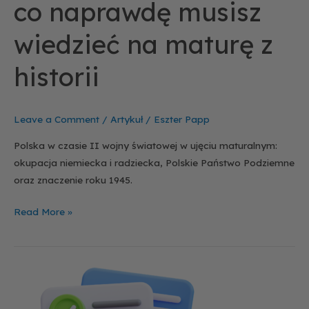
co naprawdę musisz
wiedzieć na maturę z
historii
Leave a Comment
/
Artykuł
/
Eszter Papp
Polska w czasie II wojny światowej w ujęciu maturalnym:
okupacja niemiecka i radziecka, Polskie Państwo Podziemne
oraz znaczenie roku 1945.
Read More »
Co
musisz
wiedzieć
o