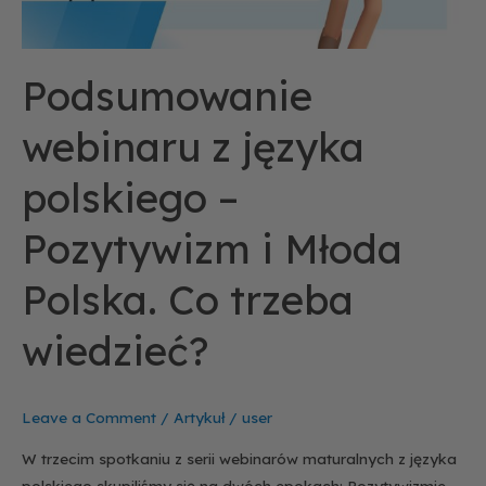
i
Młoda
Polska.
Podsumowanie
Co
trzeba
webinaru z języka
wiedzieć?
polskiego –
Pozytywizm i Młoda
Polska. Co trzeba
wiedzieć?
Leave a Comment
/
Artykuł
/
user
W trzecim spotkaniu z serii webinarów maturalnych z języka
polskiego skupiliśmy się na dwóch epokach: Pozytywizmie