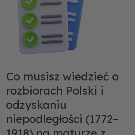
rozbiorach
Polski
i
odzyskaniu
niepodległości
(1772–
1918)
na
maturze
Co musisz wiedzieć o
z
historii?
rozbiorach Polski i
odzyskaniu
niepodległości (1772–
1918) na maturze z