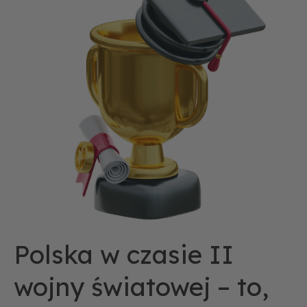
II
wojny
światowej
–
to,
co
naprawdę
musisz
wiedzieć
na
maturę
z
historii
Polska w czasie II
wojny światowej – to,