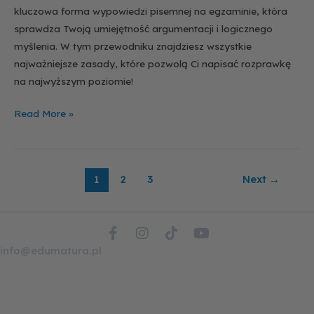
kluczowa forma wypowiedzi pisemnej na egzaminie, która
sprawdza Twoją umiejętność argumentacji i logicznego
myślenia. W tym przewodniku znajdziesz wszystkie
najważniejsze zasady, które pozwolą Ci napisać rozprawkę
na najwyższym poziomie!
Read More »
1
2
3
Next
→
F
I
T
Y
a
n
i
o
info@edumatura.pl
c
s
k
u
e
t
t
t
b
a
o
u
o
g
k
b