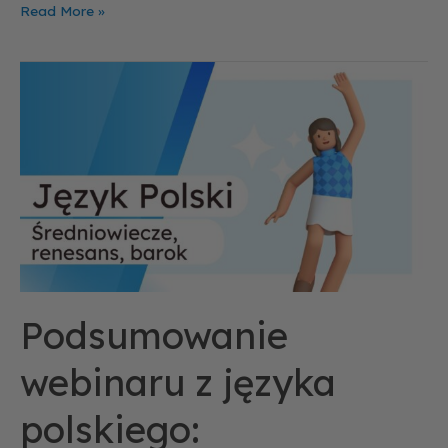
Read More »
Podsumowanie
webinaru
z
języka
polskiego:
Średniowiecze,
renesans
i
barok
–
Podsumowanie
co
trzeba
webinaru z języka
wiedzieć?
polskiego: