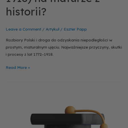
historii?
Leave a Comment
/
Artykuł
/
Eszter Papp
Rozbiory Polski i droga do odzyskania niepodległości w
prostym, maturalnym ujęciu. Najważniejsze przyczyny, skutki
i procesy z lat 1772–1918.
Read More »
Rozbiory
Polski
–
wyjaśnione
prosto
(przygotowanie