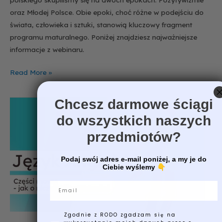
oraz Młodej Polsce. Obie epoki, choć różne w podejściu do
świata, człowieka i sztuki, stanowią kluczowy fragment
programu maturalnego. Poniżej znajdziesz najważniejsze
informacje z webinaru.
Read More »
Chcesz darmowe ściągi
Podsumowanie
webinaru:
do wszystkich naszych
Części
przedmiotów?
mowy
–
Podaj swój adres e-mail poniżej, a my je do
jak
Ciebie wyślemy
👇
o
Email
niczym
nie
zapomnieć?
Zgodnie z RODO zgadzam się na