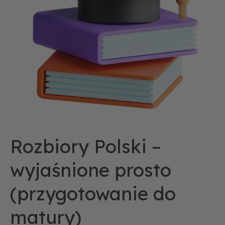
do
matury)
Rozbiory Polski –
wyjaśnione prosto
(przygotowanie do
matury)