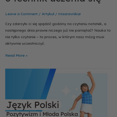
Leave a Comment
/
Artykuł
/
misaravnikar
Czy zdarzyło ci się spędzić godziny na czytaniu notatek, a
następnego dnia prawie niczego już nie pamiętać? Nauka to
nie tylko czytanie – to proces, w którym nasz mózg musi
aktywnie uczestniczyć.
Read More »
Podsumowanie
webinaru
z
języka
polskiego
–
Pozytywizm