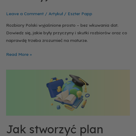
Leave a Comment
/
Artykuł
/
Eszter Papp
Rozbiory Polski wyjaśnione prosto – bez wkuwania dat.
Dowiedz się, jakie były przyczyny i skutki rozbiorów oraz co
naprawdę trzeba zrozumieć na maturze.
Read More »
Jak
stworzyć
plan
nauki
do
matury
Jak stworzyć plan