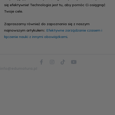
się efektywnie! Technologia jest tu, aby pomóc Ci osiągnąć
Twoje cele.
Zapraszamy również do zapoznania się z naszym
najnowszym artykułem::
Efektywne zarządzanie czasem i
łączenie nauki z innymi obowiązkami
.
F
I
T
Y
a
n
i
o
info@edumatura.pl
c
s
k
u
e
t
t
t
b
a
o
u
o
g
k
b
o
r
e
k
a
-
m
f