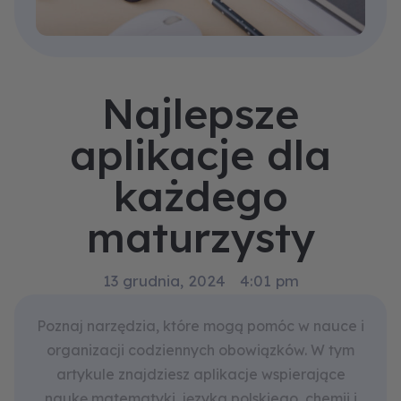
Najlepsze
aplikacje dla
każdego
maturzysty
13 grudnia, 2024
4:01 pm
Poznaj narzędzia, które mogą pomóc w nauce i
organizacji codziennych obowiązków. W tym
artykule znajdziesz aplikacje wspierające
naukę matematyki, języka polskiego, chemii i