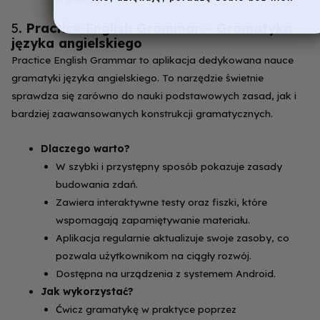
5.
Practice English Grammar – Gramatyka
języka angielskiego
Practice English Grammar to aplikacja dedykowana nauce
gramatyki języka angielskiego. To narzędzie świetnie
sprawdza się zarówno do nauki podstawowych zasad, jak i
bardziej zaawansowanych konstrukcji gramatycznych.
Dlaczego warto?
W szybki i przystępny sposób pokazuje zasady
budowania zdań.
Zawiera interaktywne testy oraz fiszki, które
wspomagają zapamiętywanie materiału.
Aplikacja regularnie aktualizuje swoje zasoby, co
pozwala użytkownikom na ciągły rozwój.
Dostępna na urządzenia z systemem Android.
Jak wykorzystać?
Ćwicz gramatykę w praktyce poprzez