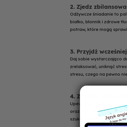
2. Zjedz zbilansow
Odżywcze śniadanie to pal
białko, błonnik i zdrowe tł
potraw, które mogą sprawić
3. Przyjdź wcześniej
Daj sobie wystarczająco du
zrelaksować, uniknąć stres
stresu, czego na pewno ni
4. Zabierz niezbędn
Upewnij się, że masz wszyst
oraz dokument tożsamości 
szukać rzeczy na ostatnią 