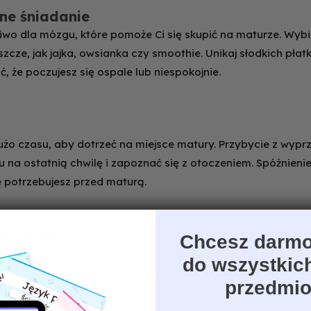
ane śniadanie
iwo dla mózgu, które pomoże Ci się skupić na maturze. Wyb
uszcze, jak jajka, owsianka czy smoothie. Unikaj słodkich płat
, że poczujesz się ospale lub niespokojnie.
żo czasu, aby dotrzeć na miejsce matury. Przybycie z wypr
u na ostatnią chwilę i zapoznać się z otoczeniem. Spóźnieni
e potrzebujesz przed maturą.
e rzeczy
Chcesz darmo
kie potrzebne materiały: długopisy, ołówki, gumki, kalkulator
do wszystkic
lub inne wymagane dokumenty. Sprawdź swoją torbę dzień w
przedmi
chwilę.