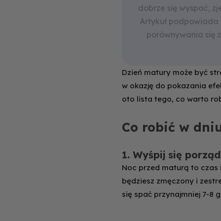
dobrze się wyspać, z
Artykuł podpowiada ró
porównywania się z 
Dzień matury może być str
w okazję do pokazania efek
oto lista tego, co warto ro
Co robić w dni
1. Wyśpij się porząd
Noc przed maturą to czas 
będziesz zmęczony i zestr
się spać przynajmniej 7-8 