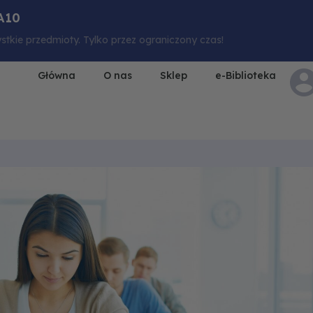
A10
stkie przedmioty. Tylko przez ograniczony czas!
Główna
O nas
Sklep
e-Biblioteka