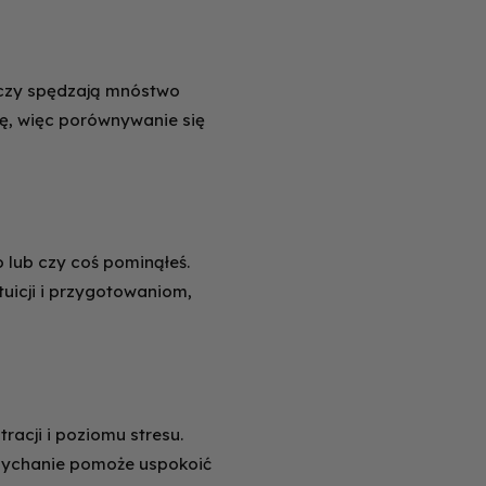
, czy spędzają mnóstwo
ię, więc porównywanie się
o lub czy coś pominąłeś.
tuicji i przygotowaniom,
acji i poziomu stresu.
ddychanie pomoże uspokoić