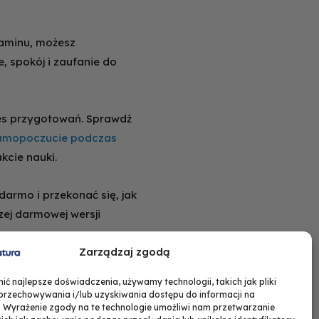
zaminu, możesz
, spokój i zaufanie do
oces przygotowań. Sprawdź
 samopoczucie podczas
kcie nauki.
armo i przekonać się, jak
zej darmowej wersji
Zarządzaj zgodą
ć najlepsze doświadczenia, używamy technologii, takich jak pliki
 przechowywania i/lub uzyskiwania dostępu do informacji na
. Wyrażenie zgody na te technologie umożliwi nam przetwarzanie