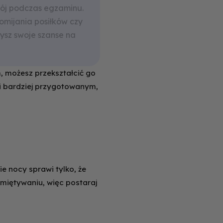
kój podczas egzaminu.
pomijania posiłków czy
zysz swoje szanse na
, możesz przekształcić go
 i bardziej przygotowanym,
e nocy sprawi tylko, że
miętywaniu, więc postaraj