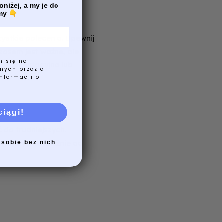
oniżej, a my je do
emy
👇
zystkie polecenia. Upewnij
zasem jest ważne, ale
m się na
 argumentacyjna lub
nych przez e-
nformacji o
ciągi!
ć do trudniejszych.
atury, niezależnie od
 sobie bez nich