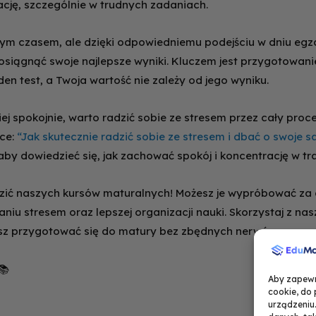
ację, szczególnie w trudnych zadaniach.
ym czasem, ale dzięki odpowiedniemu podejściu w dniu eg
osiągnąć swoje najlepsze wyniki. Kluczem jest przygotowanie
jeden test, a Twoja wartość nie zależy od jego wyniku.
iej spokojnie, warto radzić sobie ze stresem przez cały pr
ece:
“Jak skutecznie radzić sobie ze stresem i dbać o swoje
 aby dowiedzieć się, jak zachować spokój i koncentrację w tra
zić naszych kursów maturalnych! Możesz je wypróbować za d
u stresem oraz lepszej organizacji nauki. Skorzystaj z nas
esz przygotować się do matury bez zbędnych nerwów.
📚
Aby zapewni
cookie, do
urządzeniu