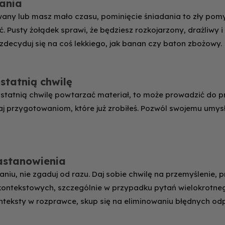
dania
owany lub masz mało czasu, pominięcie śniadania to zły pom
. Pusty żołądek sprawi, że będziesz rozkojarzony, drażliwy i 
, zdecyduj się na coś lekkiego, jak banan czy baton zbożowy.
ostatnią chwilę
statnią chwilę powtarzać materiał, to może prowadzić do pr
j przygotowaniom, które już zrobiłeś. Pozwól swojemu umysł
zastanowienia
taniu, nie zgaduj od razu. Daj sobie chwilę na przemyślenie, 
kontekstowych, szczególnie w przypadku pytań wielokrotneg
onteksty w rozprawce, skup się na eliminowaniu błędnych od