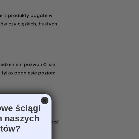
ierz produkty bogate w
ków czy ciężkich, tłustych
zedzeniem pozwoli Ci się
e tylko podniesie poziom
we ściągi
 (jeśli jest dozwolony)
h naszych
cześniej, aby nie musieć
otów?