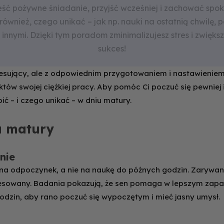
jeść pożywne śniadanie, przyjść wcześniej i zachować spo
wnież, czego unikać – jak np. nauki na ostatnią chwilę, 
innymi. Dzięki tym poradom zminimalizujesz stres i zwięks
sukces!
esujący, ale z odpowiednim przygotowaniem i nastawieniem
tów swojej ciężkiej pracy. Aby pomóc Ci poczuć się pewniej
bić – i czego unikać – w dniu matury.
u matury
nie
na odpoczynek, a nie na naukę do późnych godzin. Zarywani
esowany. Badania pokazują, że sen pomaga w lepszym zapa
godzin, aby rano poczuć się wypoczętym i mieć jasny umysł.