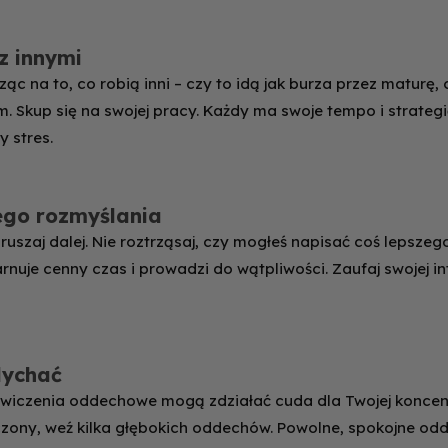
 z innymi
ząc na to, co robią inni – czy to idą jak burza przez maturę
. Skup się na swojej pracy. Każdy ma swoje tempo i strateg
y stres.
ego rozmyślania
ruszaj dalej. Nie roztrząsaj, czy mogłeś napisać coś lepszeg
uje cenny czas i prowadzi do wątpliwości. Zaufaj swojej in
dychać
ćwiczenia oddechowe mogą zdziałać cuda dla Twojej koncentr
łoczony, weź kilka głębokich oddechów. Powolne, spokojne o