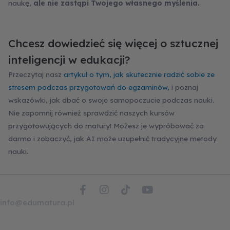
naukę,
ale nie zastąpi Twojego własnego myślenia.
Chcesz dowiedzieć się więcej o sztucznej
inteligencji w edukacji?
Przeczytaj nasz
artykuł o tym, jak skutecznie radzić sobie ze
stresem podczas przygotowań do egzaminów,
i poznaj
wskazówki, jak dbać o swoje samopoczucie podczas nauki.
Nie zapomnij również sprawdzić naszych kursów
przygotowujących do matury! Możesz je wypróbować za
darmo i zobaczyć, jak AI może uzupełnić tradycyjne metody
nauki.
F
I
T
Y
a
n
i
o
info@edumatura.pl
c
s
k
u
e
t
t
t