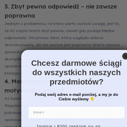
3. Zbyt pewna odpowiedź – nie zawsze
poprawna
Jednym z problemów, na które warto zwrócić uwagę, jest to,
że AI często brzmi zbyt pewnie, nawet gdy podaje błędne
odpowiedzi. Otrzymasz tekst, który wygląda dobrze
skonstruowany, ale nie zawsze jest poprawny. Warto zawsze
sprawdzać odpowiedzi, szczególnie w przypadku
skomplikowanych zagadnień. Możesz zapytać AI: „Czy to jest
Chcesz darmowe ściągi
oparte na realnych danych?” lub „Podaj mi link do źródła, z
do wszystkich naszych
którego pochodzi ta informacja.”
przedmiotów?
4. Monitorowanie postępów –
motywacja i analiza
Podaj swój adres e-mail poniżej, a my je do
AI świetnie sprawdza się w monitorowaniu Twoich postępów.
Ciebie wyślemy
👇
Regularne analizy wyników, które generują narzędzia AI,
Email
pokazują, nad czym powinieneś się skupić, a co już dobrze
opanowałeś. Dzięki temu łatwiej utrzymać motywację, a
Zgodnie z RODO zgadzam się na
proces nauki staje się bardziej zorganizowany.