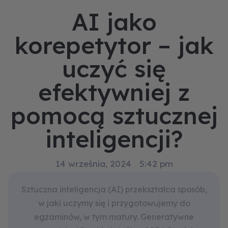
AI jako
korepetytor – jak
uczyć się
efektywniej z
pomocą sztucznej
inteligencji?
14 września, 2024
5:42 pm
Sztuczna inteligencja (AI) przekształca sposób,
w jaki uczymy się i przygotowujemy do
egzaminów, w tym matury. Generatywne